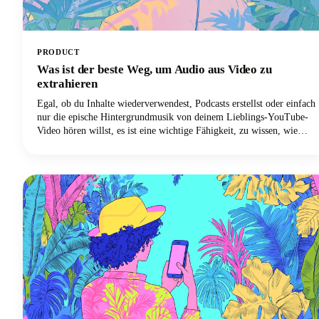
PRODUCT
Was ist der beste Weg, um Audio aus Video zu
extrahieren
Egal, ob du Inhalte wiederverwendest, Podcasts erstellst oder einfach
nur die epische Hintergrundmusik von deinem Lieblings-YouTube-
Video hören willst, es ist eine wichtige Fähigkeit, zu wissen, wie
man Audiotracks von Videodateien trennt. Das Extrahieren von
Audio aus einem Video bedeutet im Wesentlichen, die Audiospur
von der Videokomponente zu trennen und sie als eigenständige
Audiodatei zu speichern.