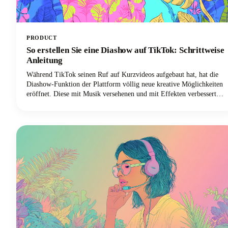
PRODUCT
So erstellen Sie eine Diashow auf TikTok: Schrittweise
Anleitung
Während TikTok seinen Ruf auf Kurzvideos aufgebaut hat, hat die
Diashow-Funktion der Plattform völlig neue kreative Möglichkeiten
eröffnet. Diese mit Musik versehenen und mit Effekten verbesserten
Fotomontagen sind einfacher zu erstellen als herkömmliche TikTok-
Videoinhalte und führen häufig zu höheren Engagement-Raten.
Außerdem benötigen Sie keine ausgefallene Videoausrüstung oder
Bearbeitungskenntnisse. Alles was Sie brauchen sind ein paar tolle
Fotos und ein paar Minuten, um sie zum Leben zu erwecken.