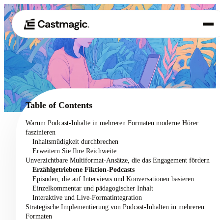
Produkt
01
Anwendungsfälle
02
Table of Contents
Preisgestaltung
Warum Podcast-Inhalte in mehreren Formaten moderne Hörer
03
faszinieren
Über uns
Inhaltsmüdigkeit durchbrechen
04
Erweitern Sie Ihre Reichweite
Unverzichtbare Multiformat-Ansätze, die das Engagement fördern
Erzählgetriebene Fiktion-Podcasts
Episoden, die auf Interviews und Konversationen basieren
Einzelkommentar und pädagogischer Inhalt
Interaktive und Live-Formatintegration
Strategische Implementierung von Podcast-Inhalten in mehreren
Formaten