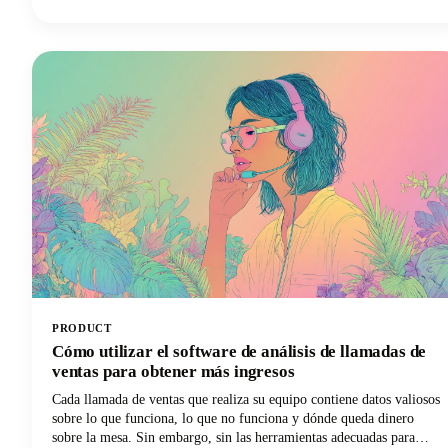
Estos montajes fotográficos, con música y mejorados con efectos,
son más fáciles de crear que el contenido de vídeo tradicional de
TikTok y, a menudo, generan tasas de participación más altas.
Además, no necesitas equipos de vídeo sofisticados ni habilidades de
edición. Todo lo que necesitas son unas fotos geniales y unos
minutos para hacerlas realidad.
PRODUCT
Cómo utilizar el software de análisis de llamadas de
ventas para obtener más ingresos
Cada llamada de ventas que realiza su equipo contiene datos valiosos
sobre lo que funciona, lo que no funciona y dónde queda dinero
sobre la mesa. Sin embargo, sin las herramientas adecuadas para