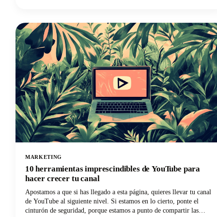
necesarios para usar la IA de manera efectiva para sus necesidades
específicas. Y si eres un creador de contenido, un podcaster, un
YouTuber o un profesional del marketing que trabaja con audio y
vídeo, descubrirás por qué Castmagic se ha convertido en la mejor
opción.
MARKETING
10 herramientas imprescindibles de YouTube para
hacer crecer tu canal
Apostamos a que si has llegado a esta página, quieres llevar tu canal
de YouTube al siguiente nivel. Si estamos en lo cierto, ponte el
cinturón de seguridad, porque estamos a punto de compartir las