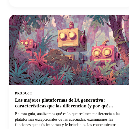
capturar y analizar estas conversaciones, esa información se esfuma
en el momento en que finaliza la llamada.
PRODUCT
Las mejores plataformas de IA generativa:
características que las diferencian (y por qué
Castmagic es líder entre los creadores de contenido)
En esta guía, analizamos qué es lo que realmente diferencia a las
plataformas excepcionales de las adecuadas, examinamos las
funciones que más importan y le brindamos los conocimientos