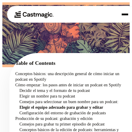
Producto
01
Casos de uso
02
Table of Contents
Precios
Conceptos básicos: una descripción general de cómo iniciar un
03
podcast en Spotify
Acerca de nosotros
Cómo empezar: los pasos antes de iniciar un podcast en Spotify
04
Decidir el tema y el formato de tu podcast
Elegir un nombre para tu podcast
Consejos para seleccionar un buen nombre para un podcast:
Elegir el equipo adecuado para grabar y editar
Configuración del entorno de grabación de podcasts
Producción de su podcast: grabación y edición
Consejos para grabar tu primer episodio de podcast
Conceptos básicos de la edición de podcasts: herramientas y