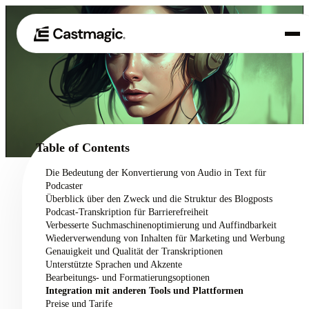
Produkt
01
Anwendungsfälle
02
Table of Contents
Preisgestaltung
Die Bedeutung der Konvertierung von Audio in Text für
03
Podcaster
Über uns
Überblick über den Zweck und die Struktur des Blogposts
04
Podcast-Transkription für Barrierefreiheit
Verbesserte Suchmaschinenoptimierung und Auffindbarkeit
Wiederverwendung von Inhalten für Marketing und Werbung
Genauigkeit und Qualität der Transkriptionen
Unterstützte Sprachen und Akzente
Bearbeitungs- und Formatierungsoptionen
Integration mit anderen Tools und Plattformen
Preise und Tarife