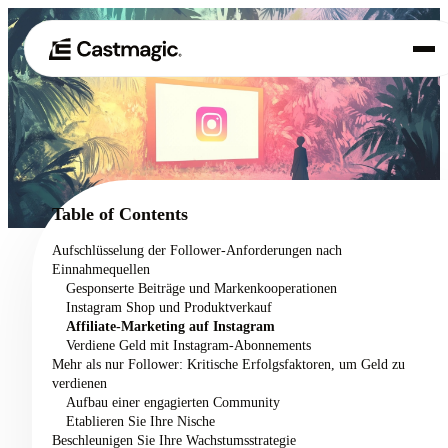
Produkt
01
Anwendungsfälle
02
Table of Contents
Preisgestaltung
Aufschlüsselung der Follower-Anforderungen nach
03
Einnahmequellen
Über uns
Gesponserte Beiträge und Markenkooperationen
04
Instagram Shop und Produktverkauf
Affiliate-Marketing auf Instagram
Verdiene Geld mit Instagram-Abonnements
Mehr als nur Follower: Kritische Erfolgsfaktoren, um Geld zu
verdienen
Aufbau einer engagierten Community
Etablieren Sie Ihre Nische
Beschleunigen Sie Ihre Wachstumsstrategie