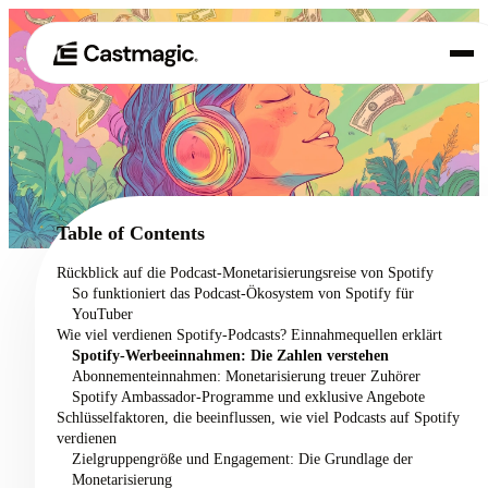
Produkt
01
Anwendungsfälle
02
Table of Contents
Preisgestaltung
Rückblick auf die Podcast-Monetarisierungsreise von Spotify
03
So funktioniert das Podcast-Ökosystem von Spotify für
Über uns
YouTuber
04
Wie viel verdienen Spotify-Podcasts? Einnahmequellen erklärt
Spotify-Werbeeinnahmen: Die Zahlen verstehen
Abonnementeinnahmen: Monetarisierung treuer Zuhörer
Spotify Ambassador-Programme und exklusive Angebote
Schlüsselfaktoren, die beeinflussen, wie viel Podcasts auf Spotify
verdienen
Zielgruppengröße und Engagement: Die Grundlage der
Monetarisierung