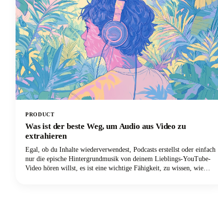
PRODUCT
Was ist der beste Weg, um Audio aus Video zu
extrahieren
Egal, ob du Inhalte wiederverwendest, Podcasts erstellst oder einfach
nur die epische Hintergrundmusik von deinem Lieblings-YouTube-
Video hören willst, es ist eine wichtige Fähigkeit, zu wissen, wie
man Audiotracks von Videodateien trennt. Das Extrahieren von
Audio aus einem Video bedeutet im Wesentlichen, die Audiospur
von der Videokomponente zu trennen und sie als eigenständige
Audiodatei zu speichern.