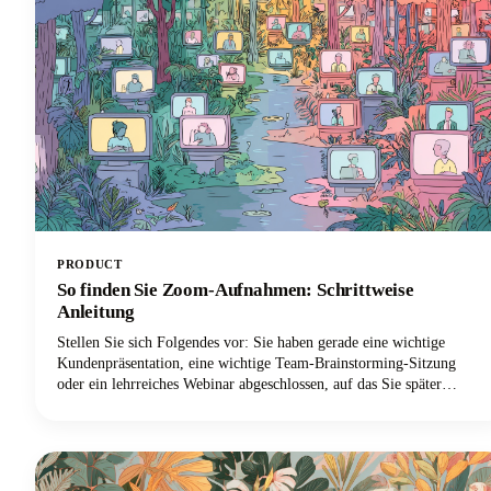
PRODUCT
So finden Sie Zoom-Aufnahmen: Schrittweise
Anleitung
Stellen Sie sich Folgendes vor: Sie haben gerade eine wichtige
Kundenpräsentation, eine wichtige Team-Brainstorming-Sitzung
oder ein lehrreiches Webinar abgeschlossen, auf das Sie später
unbedingt zurückgreifen mussten. Sie haben während Ihres Zoom-
Meetings auf die Aufnahmetaste gedrückt, sind erleichtert
aufgeatmet, als Sie wussten, dass alles aufgenommen wurde, und
dann... wo ist es geblieben?