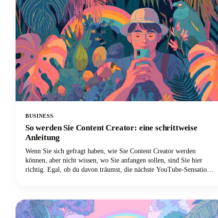
BUSINESS
So werden Sie Content Creator: eine schrittweise
Anleitung
Wenn Sie sich gefragt haben, wie Sie Content Creator werden
können, aber nicht wissen, wo Sie anfangen sollen, sind Sie hier
richtig. Egal, ob du davon träumst, die nächste YouTube-Sensation
mit einer persönlichen Marke zu werden, deine Instagram-Follower
zu vergrößern, einen TikTok-Kanal aufzubauen oder ein Social-
Media-Influencer zu werden, dieser Leitfaden könnte dir helfen,
diese Träume von der Erstellung von Inhalten in die Realität
umzusetzen.