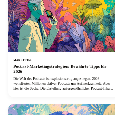
MARKETING
Podcast-Marketingstrategien: Bewährte Tipps für
2026
Die Welt des Podcasts ist explosionsartig angestiegen. 2026
wetteiferten Millionen aktiver Podcasts um Aufmerksamkeit. Aber
hier ist die Sache: Die Erstellung außergewöhnlicher Podcast-Inhalte
ist nur die halbe Miete. Ohne effektive Podcast-Marketingstrategien
haben selbst die überzeugendsten Sendungen Schwierigkeiten, die
Zuhörer zu erreichen, die sie hören müssen. Wir sind hier, um diese
Erzählung für Podcaster auf der ganzen Welt zu ändern.