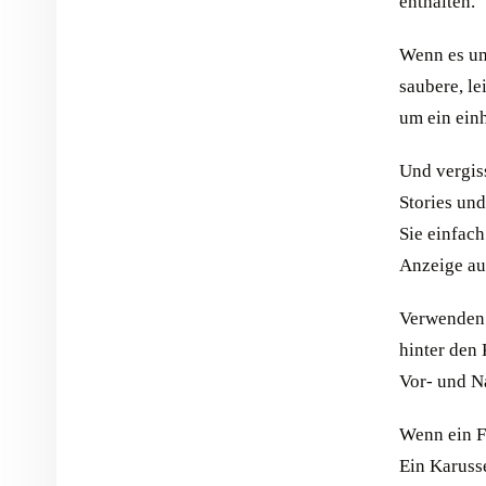
enthalten.
Wenn es um 
saubere, l
um ein einh
Und vergis
Stories und
Sie einfach
Anzeige au
Verwende
hinter den 
Vor- und N
Wenn ein Fo
Ein Karusse