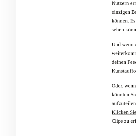
Nutzern er
einzigen Be
können. Es
sehen könn
Und wenn d
weiterkomm
deinen Fee
Kunstauffo
Oder, wenn
könnten Si
aufzuteilen
Klicken Si
Clips zu er