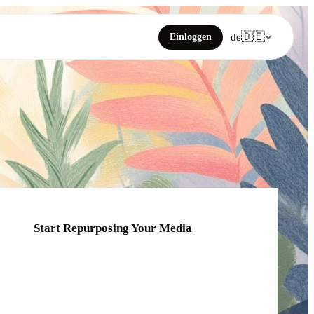
🇩🇪
Einloggen
de
Start Repurposing Your Media
Click or drag your