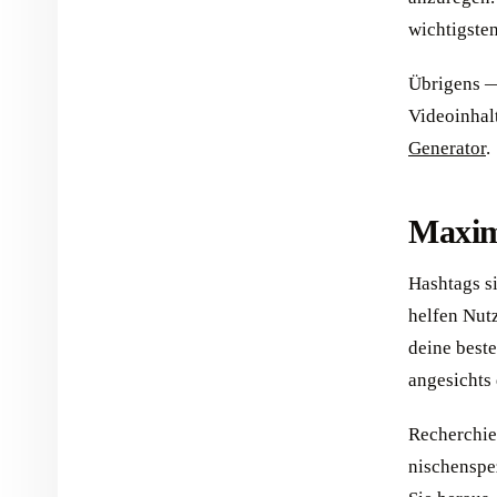
wichtigste
Übrigens — 
Videoinhalt
Generator
.
Maxim
Hashtags s
helfen Nut
deine best
angesichts
Recherchie
nischenspe