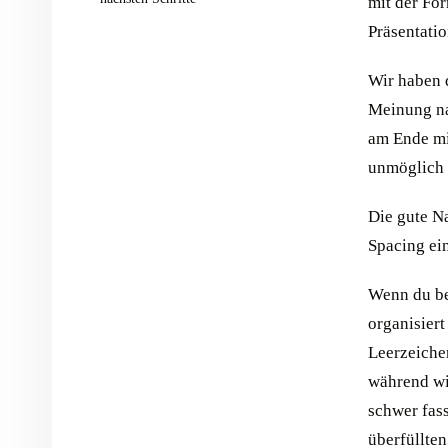
mit der Fo
Präsentati
Wir haben d
Meinung nac
am Ende mi
unmöglich z
Die gute N
Spacing ein
Wenn du ber
organisiert
Leerzeichen
während wi
schwer fas
überfüllten