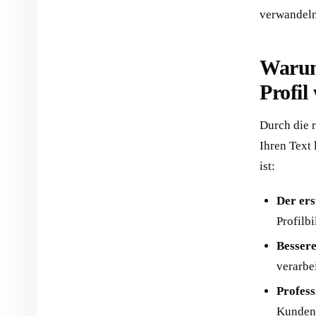
verwandeln
Warum
Profil 
Durch die r
Ihren Text 
ist:
Der ers
Profilb
Besser
verarbe
Profess
Kunden