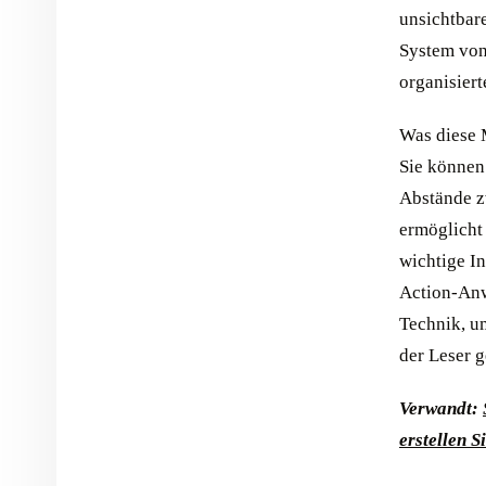
unsichtbar
System von
organisiert
Was diese M
Sie können
Abstände z
ermöglicht
wichtige I
Action-Anw
Technik, um
der Leser g
Verwandt:
erstellen 