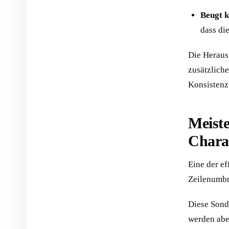
Beugt k
dass di
Die Heraus
zusätzlich
Konsistenz 
Meiste
Chara
Eine der e
Zeilenumbr
Diese Sond
werden abe