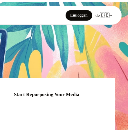
🇩🇪
Einloggen
de
Start Repurposing Your Media
Click or drag your