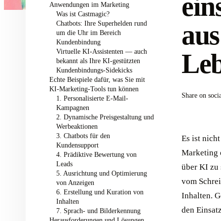
ein
Anwendungen im Marketing
Was ist Castmagic?
Chatbots: Ihre Superhelden rund
aus
um die Uhr im Bereich
Kundenbindung
Virtuelle KI-Assistenten — auch
Le
bekannt als Ihre KI-gestützten
Kundenbindungs-Sidekicks
Echte Beispiele dafür, was Sie mit
KI-Marketing-Tools tun können
Share on soci
1. Personalisierte E-Mail-
Kampagnen
2. Dynamische Preisgestaltung und
Werbeaktionen
3. Chatbots für den
Es ist nich
Kundensupport
Marketing e
4. Prädiktive Bewertung von
Leads
über KI zu 
5. Ausrichtung und Optimierung
vom Schrei
von Anzeigen
6. Erstellung und Kuration von
Inhalten. 
Inhalten
den Einsatz
7. Sprach- und Bilderkennung
Herausforderungen und Lösungen