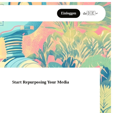
🇩🇪
Einloggen
de
Start Repurposing Your Media
Click or drag your