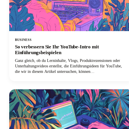
BUSINESS
So verbessern Sie Ihr YouTube-Intro mit
Einführungsbeispielen
Ganz gleich, ob du Lerninhalte, Vlogs, Produktrezensionen oder
Unterhaltungsvideos erstellst, die Einführungsideen für YouTube,
die wir in diesem Artikel untersuchen, können
Gelegenheitszuschauer zu treuen Abonnenten machen.Im Folgenden
werden wir uns eingehend mit bewährten Einführungsstrategien
befassen, mit denen Top-YouTuber Aufmerksamkeit erregen und die
Zuschauerbindung aufrechterhalten. Von psychologischen Prinzipien,
die die Kundenbindung fördern, bis hin zu praktischen Vorlagen, die
du sofort umsetzen kannst — wir behandeln alles, was du brauchst,
um dein YouTube-Introspiel zu verbessern!