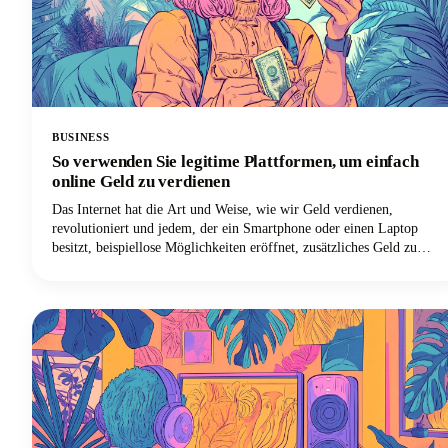
BUSINESS
So verwenden Sie legitime Plattformen, um einfach
online Geld zu verdienen
Das Internet hat die Art und Weise, wie wir Geld verdienen,
revolutioniert und jedem, der ein Smartphone oder einen Laptop
besitzt, beispiellose Möglichkeiten eröffnet, zusätzliches Geld zu
verdienen oder sogar eine Vollzeit-Einkommensquelle aufzubauen.
Es kann jedoch überwältigend sein, sich im Minenfeld der
Betrügereien, unrealistischen Versprechen und zeitraubenden
Schemata zurechtzufinden. Aus diesem Grund haben wir diesen
umfassenden Leitfaden zusammengestellt, der Ihnen hilft,
vertrauenswürdige Plattformen zu identifizieren und richtig Geld zu
verdienen. Wir werden auch einige realistische Erwartungen und
bewährte Strategien vorstellen, die tatsächlich funktionieren. Lass
uns darauf eingehen, damit du Geld verdienen kannst!