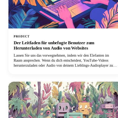
PRODUCT
Der Leitfaden für unbefugte Benutzer zum
Herunterladen von Audio von Websites
Lassen Sie uns das vorwegnehmen, indem wir den Elefanten im
Raum ansprechen. Wenn du dich entscheidest, YouTube-Videos
herunterzuladen oder Audio von deinem Lieblings-Audioplayer zu
rippen, ist es am besten, dies mit Genehmigung zu tun oder nur
deine eigenen Videos/Audios herunterzuladen. Allerdings wissen wir,
dass es viele Downloader-Programme online gibt. Achte nur darauf,
dass du alles, was du herunterlädst, nur für den persönlichen
Gebrauch verwendest