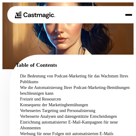
Produkt
01
Anwendungsfälle
02
Table of Contents
Preisgestaltung
Die Bedeutung von Podcast-Marketing für das Wachstum Ihres
03
Publikums
Über uns
Wie die Automatisierung Ihrer Podcast-Marketing-Bemühungen
04
beschleunigen kann
Freizeit und Ressourcen
Konsequenz der Marketingbemühungen
Verbessertes Targeting und Personalisierung
Verbesserte Analysen und datengestützte Entscheidungen
Einrichtung automatisierter E-Mail-Kampagnen für neue
Abonnenten
Werbung für neue Folgen mit automatisierten E-Mails