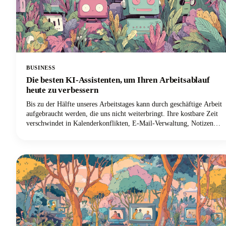
BUSINESS
Die besten KI-Assistenten, um Ihren Arbeitsablauf
heute zu verbessern
Bis zu der Hälfte unseres Arbeitstages kann durch geschäftige Arbeit
aufgebraucht werden, die uns nicht weiterbringt. Ihre kostbare Zeit
verschwindet in Kalenderkonflikten, E-Mail-Verwaltung, Notizen
und sich wiederholenden Aufgaben. Aber hier sind die aufregenden
Neuigkeiten: Die besten persönlichen KI-Assistenten haben sich von
einfachen Sprachbefehlen zu ausgeklügelten digitalen Partnern
entwickelt, die die verlorenen Stunden zurückgewinnen können!