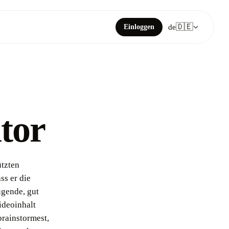
🇩🇪
Einloggen
de
tor
ützten
ss er die
ugende, gut
ideoinhalt
brainstormest,