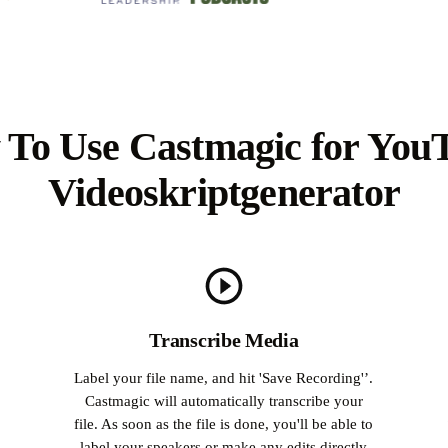
To Use Castmagic for You
Videoskriptgenerator
Transcribe Media
Label your file name, and hit 'Save Recording'’.
Castmagic will automatically transcribe your
file. As soon as the file is done, you'll be able to
label your speakers or make any edits directly