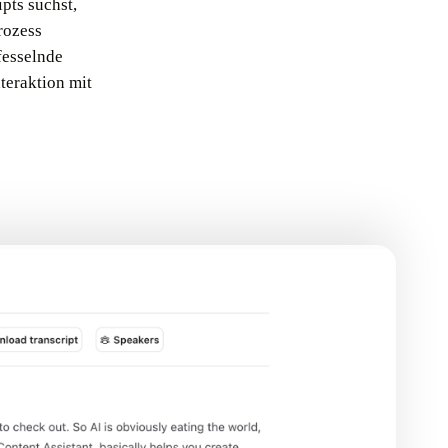
pts suchst,
rozess
fesselnde
teraktion mit