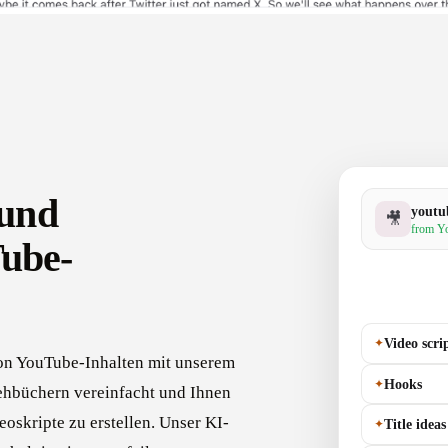
 und
youtu
🎥
from Yo
ube-
✦
Video scri
von YouTube-Inhalten mit unserem
✦
Hooks
rehbüchern vereinfacht und Ihnen
oskripte zu erstellen. Unser KI-
✦
Title ideas