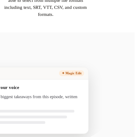
able to select from multiple file formats
including text, SRT, VTT, CSV, and custom
formats.
✦ Magic Edit
your voice
 biggest takeaways from this episode, written in
nd ready to sen