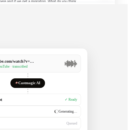
be.com/watch?v=…
uTube · transcribed
✦
Castmagic AI
pt
✓ Ready
✓ Ready
Generating…