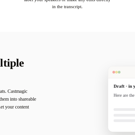
in the transcript.
tiple
Draft · in 
ats. Castmagic
Here are the
them into shareable
your voice a
Let your content