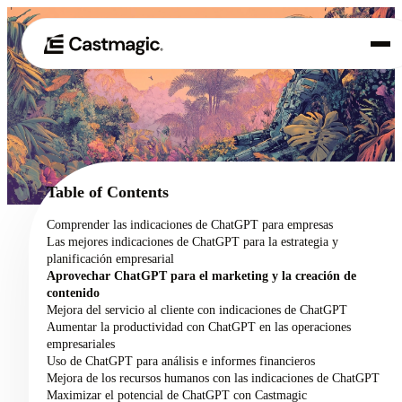
Producto
01
Casos de uso
02
Table of Contents
Precios
Comprender las indicaciones de ChatGPT para empresas
03
Las mejores indicaciones de ChatGPT para la estrategia y
Acerca de nosotros
planificación empresarial
04
Aprovechar ChatGPT para el marketing y la creación de
contenido
Mejora del servicio al cliente con indicaciones de ChatGPT
Aumentar la productividad con ChatGPT en las operaciones
empresariales
Uso de ChatGPT para análisis e informes financieros
Mejora de los recursos humanos con las indicaciones de ChatGPT
Maximizar el potencial de ChatGPT con Castmagic