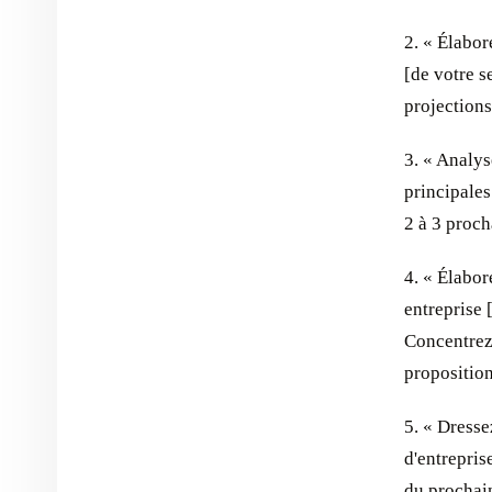
2. « Élabor
[de votre s
projections
3. « Analys
principales
2 à 3 proch
4. « Élabor
entreprise 
Concentrez-
proposition
5. « Dresse
d'entrepris
du prochain