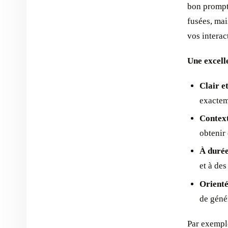
bon prompt 
fusées, mai
vos interac
Une excell
Clair et
exactem
Context
obtenir 
À durée
et à des
Orienté
de génér
Par exempl