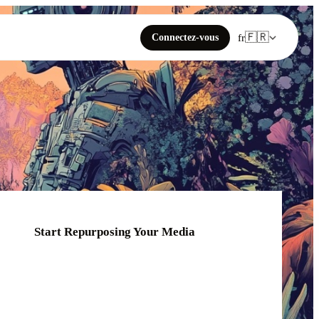
🇫🇷
Connectez-vous
fr
Start Repurposing Your Media
Click or drag your