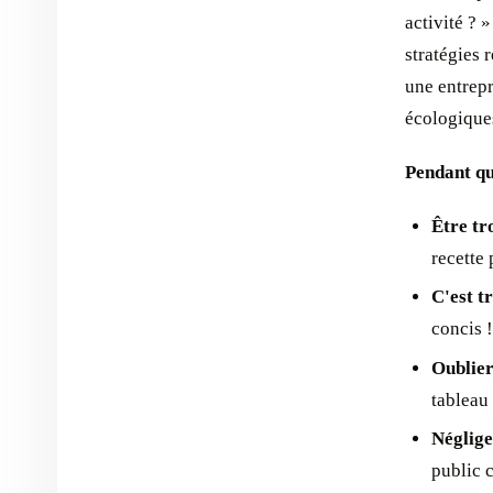
activité ? 
stratégies 
une entrepr
écologique
Pendant qu
Être tr
recette 
C'est t
concis !
Oublier
tableau 
Néglige
public 