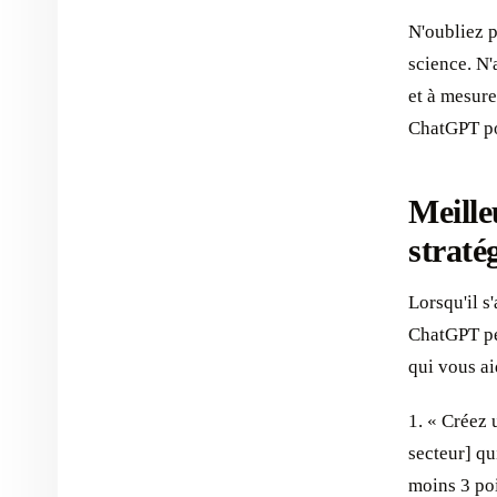
N'oubliez p
science. N'
et à mesure
ChatGPT pou
Meille
straté
Lorsqu'il s
ChatGPT peu
qui vous ai
1. « Créez 
secteur] qu
moins 3 poi