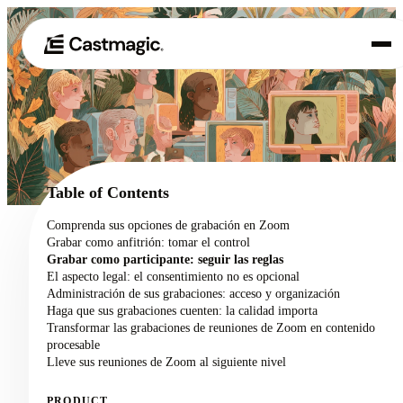
Producto
01
Casos de uso
02
Table of Contents
Precios
Comprenda sus opciones de grabación en Zoom
03
Grabar como anfitrión: tomar el control
Acerca de nosotros
Grabar como participante: seguir las reglas
04
El aspecto legal: el consentimiento no es opcional
Administración de sus grabaciones: acceso y organización
Haga que sus grabaciones cuenten: la calidad importa
Transformar las grabaciones de reuniones de Zoom en contenido
procesable
Lleve sus reuniones de Zoom al siguiente nivel
PRODUCT