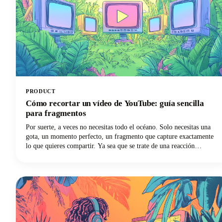
PRODUCT
Cómo recortar un vídeo de YouTube: guía sencilla
para fragmentos
Por suerte, a veces no necesitas todo el océano. Solo necesitas una
gota, un momento perfecto, un fragmento que capture exactamente
lo que quieres compartir. Ya sea que se trate de una reacción
divertidísima tras la retransmisión en directo de tu creador favorito,
de un consejo revelador incluido en un tutorial de una hora de
duración o de un momento que cambie las reglas del juego y quieras
compartir en tus redes sociales, aprender a recortar un vídeo de
YouTube es una habilidad esencial para cualquier persona que cree o
comparta contenido.