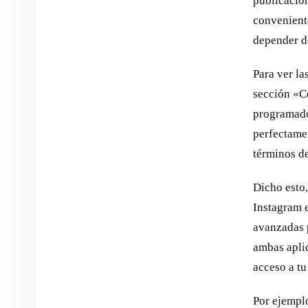
publicacion
conveniente
depender de
Para ver la
sección «Co
programador
perfectamen
términos d
Dicho esto,
Instagram 
avanzadas 
ambas apli
acceso a tu
Por ejemplo