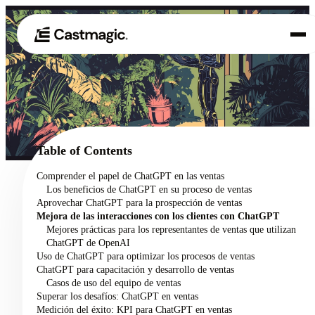
Producto
01
Casos de uso
02
Table of Contents
Precios
Comprender el papel de ChatGPT en las ventas
03
Los beneficios de ChatGPT en su proceso de ventas
Acerca de nosotros
Aprovechar ChatGPT para la prospección de ventas
04
Mejora de las interacciones con los clientes con ChatGPT
Mejores prácticas para los representantes de ventas que utilizan
ChatGPT de OpenAI
Uso de ChatGPT para optimizar los procesos de ventas
ChatGPT para capacitación y desarrollo de ventas
Casos de uso del equipo de ventas
Superar los desafíos: ChatGPT en ventas
Medición del éxito: KPI para ChatGPT en ventas