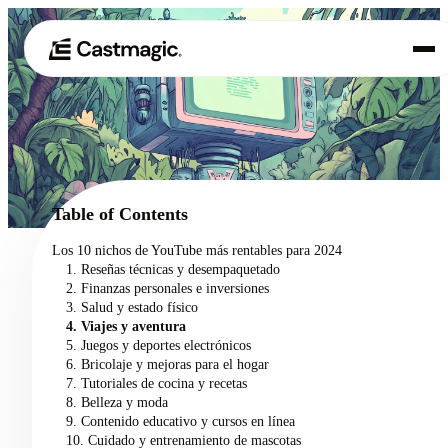
Producto
01
Casos de uso
02
Table of Contents
Precios
Los 10 nichos de YouTube más rentables para 2024
03
1. Reseñas técnicas y desempaquetado
Acerca de nosotros
2. Finanzas personales e inversiones
04
3. Salud y estado físico
4. Viajes y aventura
5. Juegos y deportes electrónicos
6. Bricolaje y mejoras para el hogar
7. Tutoriales de cocina y recetas
8. Belleza y moda
9. Contenido educativo y cursos en línea
10. Cuidado y entrenamiento de mascotas