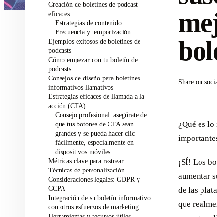
Creación de boletines de podcast
mej
eficaces
Estrategias de contenido
Frecuencia y temporización
bol
Ejemplos exitosos de boletines de
podcasts
Cómo empezar con tu boletín de
podcasts
Consejos de diseño para boletines
Share on soci
informativos llamativos
Estrategias eficaces de llamada a la
acción (CTA)
Consejo profesional: asegúrate de
¿Qué es lo 
que tus botones de CTA sean
grandes y se pueda hacer clic
importante
fácilmente, especialmente en
dispositivos móviles.
Métricas clave para rastrear
¡SÍ! Los bo
Técnicas de personalización
aumentar su
Consideraciones legales: GDPR y
CCPA
de las plat
Integración de su boletín informativo
que realmen
con otros esfuerzos de marketing
Herramientas y recursos útiles