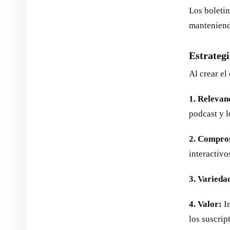
Los boletin
manteniend
Estrategi
Al crear el
1. Relevan
podcast y l
2. Compro
interactiv
3. Varieda
4. Valor:
I
los suscrip