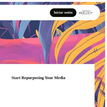
🇪🇸
Iniciar sesión
es
Start Repurposing Your Media
Click or drag your