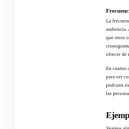
Frecuenc
La frecuenc
audiencia.
que otros o
cronograma
ofrecer de
En cuanto a
para ver c
podcasts ti
las persona
Ejempl
Veamos alg