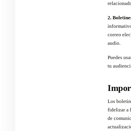
relacionad
2. Boletin
informativo
correo elec
audio.
Puedes usa
tu audienc
Import
Los boletin
fidelizar a
de comunica
actualizaci