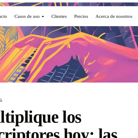
ucto
Casos de uso
Clientes
Precios
Acerca de nosotros
G
tiplique los
criptores hoy: las