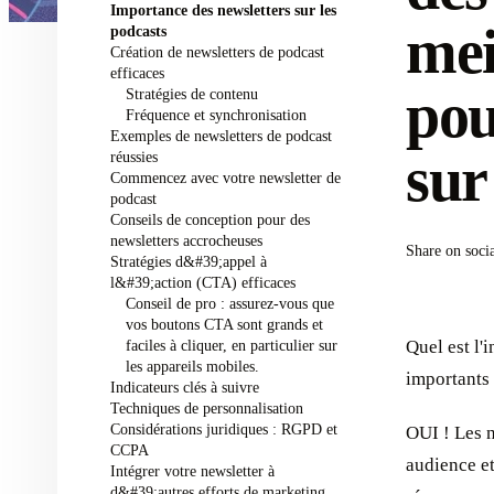
Importance des newsletters sur les
mei
podcasts
Création de newsletters de podcast
efficaces
pou
Stratégies de contenu
Fréquence et synchronisation
Exemples de newsletters de podcast
sur
réussies
Commencez avec votre newsletter de
podcast
Conseils de conception pour des
newsletters accrocheuses
Share on soci
Stratégies d&#39;appel à
l&#39;action (CTA) efficaces
Conseil de pro : assurez-vous que
vos boutons CTA sont grands et
faciles à cliquer, en particulier sur
Quel est l'
les appareils mobiles.
importants
Indicateurs clés à suivre
Techniques de personnalisation
Considérations juridiques : RGPD et
OUI ! Les n
CCPA
audience et
Intégrer votre newsletter à
d&#39;autres efforts de marketing