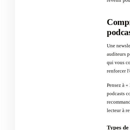
revenir pou
Compre
podca
Une newsle
auditeurs p
qui vous co
renforcer l
Pensez à « 
podcasts co
recommandat
lecteur à r
Types de 