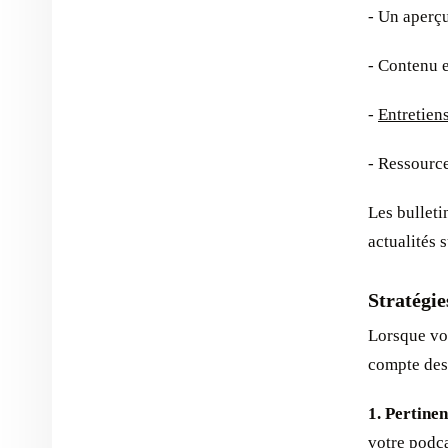
- Un aperç
- Contenu e
-
Entretiens
- Ressource
Les bulleti
actualités 
Stratégie
Lorsque vou
compte des
1. Pertinen
votre podca