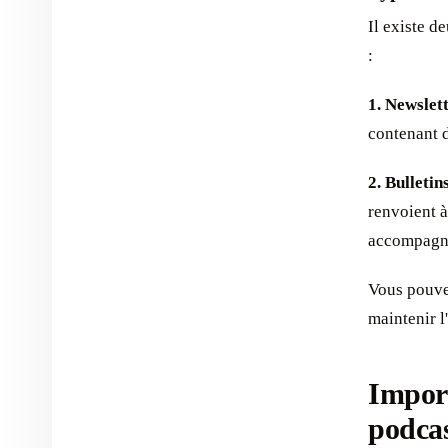
Il existe d
:
1. Newslett
contenant d
2. Bulletin
renvoient à
accompagnés
Vous pouve
maintenir l
Import
podca