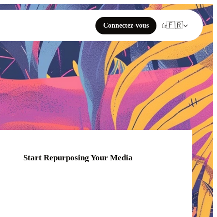
🇫🇷
Connectez-vous
fr
Start Repurposing Your Media
Click or drag your