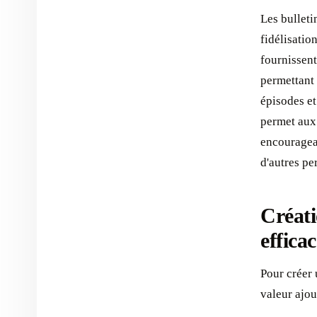
Les bulleti
fidélisatio
fournissent
permettant 
épisodes et
permet aux 
encouragean
d'autres pe
Créati
effica
Pour créer 
valeur ajou