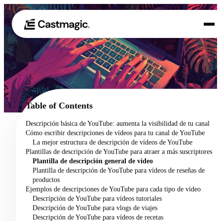
Producto
01
Casos de uso
02
Table of Contents
Precios
Descripción básica de YouTube: aumenta la visibilidad de tu canal
03
Cómo escribir descripciones de vídeos para tu canal de YouTube
Acerca de nosotros
La mejor estructura de descripción de vídeos de YouTube
04
Plantillas de descripción de YouTube para atraer a más suscriptores
Plantilla de descripción general de vídeo
Plantilla de descripción de YouTube para vídeos de reseñas de
productos
Ejemplos de descripciones de YouTube para cada tipo de vídeo
Descripción de YouTube para vídeos tutoriales
Descripción de YouTube para vlogs de viajes
Descripción de YouTube para vídeos de recetas