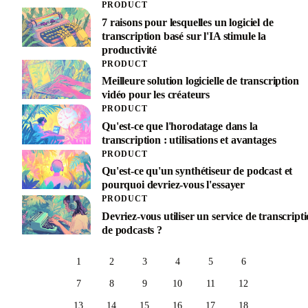
PRODUCT
7 raisons pour lesquelles un logiciel de
transcription basé sur l'IA stimule la
productivité
PRODUCT
Meilleure solution logicielle de transcription
vidéo pour les créateurs
PRODUCT
Qu'est-ce que l'horodatage dans la
transcription : utilisations et avantages
PRODUCT
Qu'est-ce qu'un synthétiseur de podcast et
pourquoi devriez-vous l'essayer
PRODUCT
Devriez-vous utiliser un service de transcript
de podcasts ?
1
2
3
4
5
6
7
8
9
10
11
12
13
14
15
16
17
18