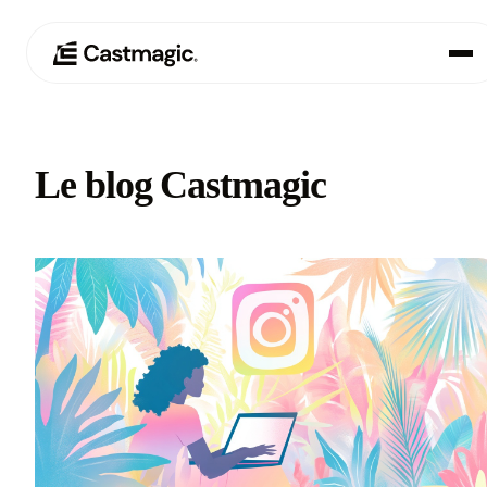
Produit
01
Le blog Castmagic
Cas d'utilisation
02
Tarification
03
À propos de nous
04