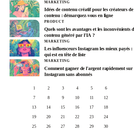
MARKETING
Idées de contenu créatif pour les créateurs de
contenu : démarquez-vous en ligne
PRODUCT
Quels sont les avantages et les inconvénients 
contenu généré par l'IA ?
MARKETING
Les influenceurs Instagram les mieux payés :
qui est en tête de liste
MARKETING
Comment gagner de l'argent rapidement sur
Instagram sans abonnés
1
2
3
4
5
6
7
8
9
10
11
12
13
14
15
16
17
18
19
20
21
22
23
24
25
26
27
28
29
30