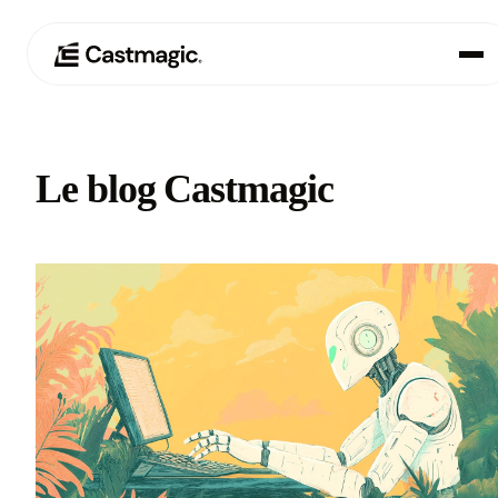
Produit
01
Le blog Castmagic
Cas d'utilisation
02
Tarification
03
À propos de nous
04