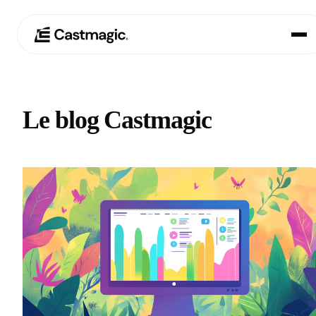
Produit
01
Le blog Castmagic
Cas d'utilisation
02
Tarification
03
À propos de nous
04