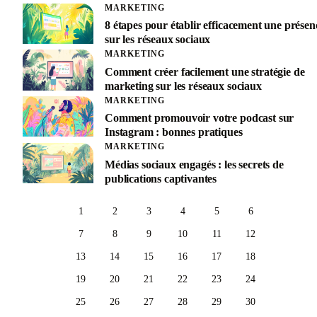
MARKETING
8 étapes pour établir efficacement une présen
sur les réseaux sociaux
MARKETING
Comment créer facilement une stratégie de
marketing sur les réseaux sociaux
MARKETING
Comment promouvoir votre podcast sur
Instagram : bonnes pratiques
MARKETING
Médias sociaux engagés : les secrets de
publications captivantes
1
2
3
4
5
6
7
8
9
10
11
12
13
14
15
16
17
18
19
20
21
22
23
24
25
26
27
28
29
30