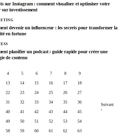
ts sur Instagram : comment visualiser et optimiser votre
 sur investissement
ETING
nt devenir un influenceur : les secrets pour transformer la
ité en fortune
NESS
nt planifier un podcast : guide rapide pour créer une
gie de contenu
4
5
6
7
8
9
13
14
15
16
17
18
22
23
24
25
26
27
31
32
33
34
35
36
Suivant
›
40
41
42
43
44
45
49
50
51
52
53
54
58
59
60
61
62
63