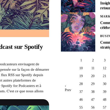
Insigh
retour
MARK
Comme
célébr
BUSI
Comme
cast sur Spotify
straté
1
2
3
podcasteurs envisagent de
10
11
12
e pensée sur la façon de démarrer
e flux RSS sur Spotify depuis
19
20
21
t autres plateformes de
28
29
30
 Spotify for Podcasters et à
‹
Prev
sts. C'est ce que nous allons
37
38
39
46
47
48
55
56
57