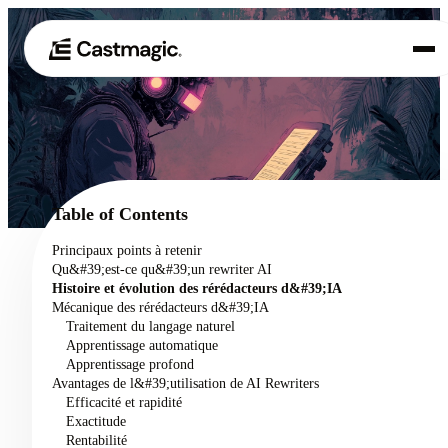
Produit
01
Cas d'utilisation
02
Table of Contents
Tarification
Principaux points à retenir
03
Qu&#39;est-ce qu&#39;un rewriter AI
À propos de nous
Histoire et évolution des rérédacteurs d&#39;IA
04
Mécanique des rérédacteurs d&#39;IA
Traitement du langage naturel
Apprentissage automatique
Apprentissage profond
Avantages de l&#39;utilisation de AI Rewriters
Efficacité et rapidité
Exactitude
Rentabilité