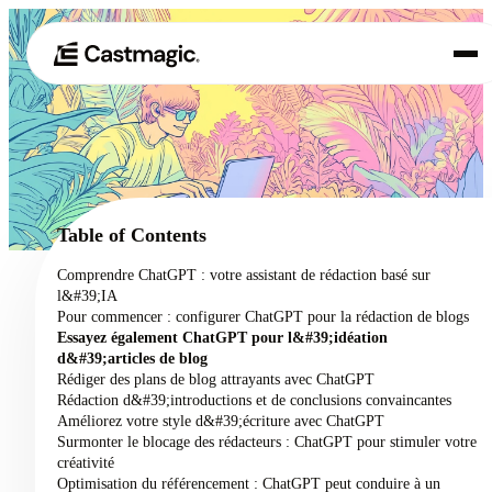
Produit
01
Cas d'utilisation
02
Table of Contents
Tarification
Comprendre ChatGPT : votre assistant de rédaction basé sur
03
l&#39;IA
À propos de nous
Pour commencer : configurer ChatGPT pour la rédaction de blogs
04
Essayez également ChatGPT pour l&#39;idéation
d&#39;articles de blog
Rédiger des plans de blog attrayants avec ChatGPT
Rédaction d&#39;introductions et de conclusions convaincantes
Améliorez votre style d&#39;écriture avec ChatGPT
Surmonter le blocage des rédacteurs : ChatGPT pour stimuler votre
créativité
Optimisation du référencement : ChatGPT peut conduire à un