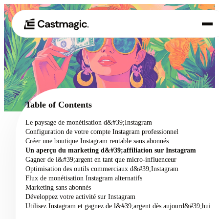
Produit
01
Cas d'utilisation
02
Table of Contents
Tarification
Le paysage de monétisation d&#39;Instagram
03
Configuration de votre compte Instagram professionnel
À propos de nous
Créer une boutique Instagram rentable sans abonnés
04
Un aperçu du marketing d&#39;affiliation sur Instagram
Gagner de l&#39;argent en tant que micro-influenceur
Optimisation des outils commerciaux d&#39;Instagram
Flux de monétisation Instagram alternatifs
Marketing sans abonnés
Développez votre activité sur Instagram
Utilisez Instagram et gagnez de l&#39;argent dès aujourd&#39;hui