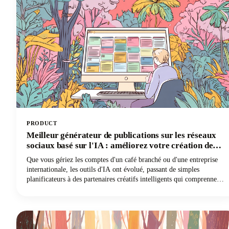
alternative à ChatGPT transformera votre façon de travailler.
PRODUCT
Meilleur générateur de publications sur les réseaux
sociaux basé sur l'IA : améliorez votre création de
contenu
Que vous gériez les comptes d'un café branché ou d'une entreprise
internationale, les outils d'IA ont évolué, passant de simples
planificateurs à des partenaires créatifs intelligents qui comprennent
la voix de votre marque et les préférences de votre public.
Examinons tout ce que vous devez savoir sur les générateurs de
publications sur les réseaux sociaux basés sur l'IA. Nous explorerons
ce qui rend ces outils indispensables, comment choisir celui qui
répond le mieux à vos besoins et comment maximiser leur potentiel