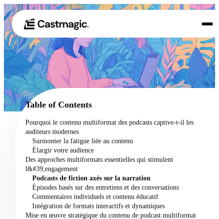
Produit
01
Cas d'utilisation
02
Table of Contents
Tarification
Pourquoi le contenu multiformat des podcasts captive-t-il les
03
auditeurs modernes
À propos de nous
Surmonter la fatigue liée au contenu
04
Élargir votre audience
Des approches multiformats essentielles qui stimulent
l&#39;engagement
Podcasts de fiction axés sur la narration
Épisodes basés sur des entretiens et des conversations
Commentaires individuels et contenu éducatif
Intégration de formats interactifs et dynamiques
Mise en œuvre stratégique du contenu de podcast multiformat