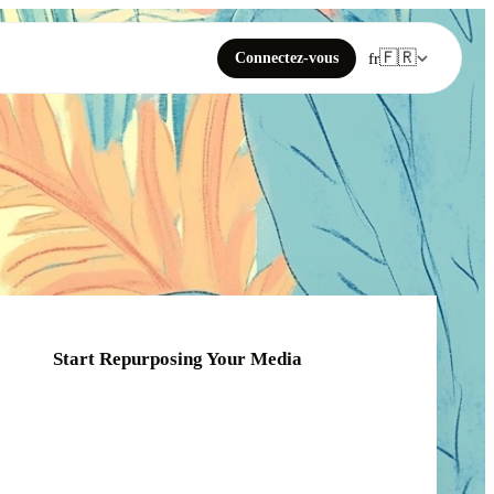
🇫🇷
Connectez-vous
fr
Start Repurposing Your Media
Click or drag your