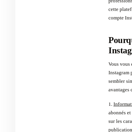
professionn
cette plate
compte Inst
Pourqu
Insta
Vous vous d
Instagram p
sembler sim
avantages c
1.
Informat
abonnés et
sur les car
publication