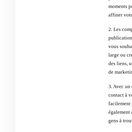
moments po
affiner vot
2. Les comp
publication
vous souhai
large ou cr
des liens, 
de marketi
3. Avec un
contact à v
facilement
également a
gens à trou