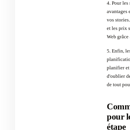
4. Pour les
avantages e
vos stories
et les prix 
Web grâce 
5. Enfin, l
planificati
planifier e
d'oublier d
de tout pou
Comme
pour l
étape