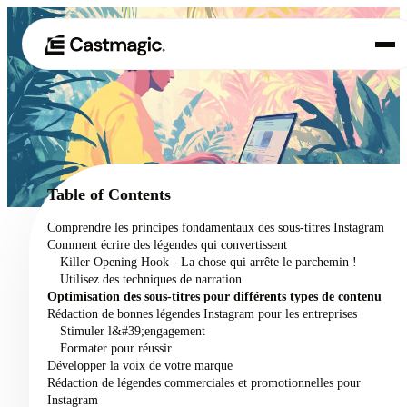
Produit
01
Cas d'utilisation
02
Table of Contents
Tarification
Comprendre les principes fondamentaux des sous-titres Instagram
03
Comment écrire des légendes qui convertissent
À propos de nous
Killer Opening Hook - La chose qui arrête le parchemin !
04
Utilisez des techniques de narration
Optimisation des sous-titres pour différents types de contenu
Rédaction de bonnes légendes Instagram pour les entreprises
Stimuler l&#39;engagement
Formater pour réussir
Développer la voix de votre marque
Rédaction de légendes commerciales et promotionnelles pour
Instagram