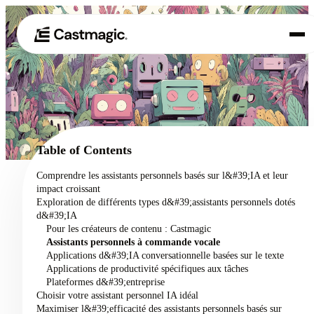
Produit
01
Cas d'utilisation
02
Table of Contents
Tarification
Comprendre les assistants personnels basés sur l&#39;IA et leur
03
impact croissant
À propos de nous
Exploration de différents types d&#39;assistants personnels dotés
04
d&#39;IA
Pour les créateurs de contenu : Castmagic
Assistants personnels à commande vocale
Applications d&#39;IA conversationnelle basées sur le texte
Applications de productivité spécifiques aux tâches
Plateformes d&#39;entreprise
Choisir votre assistant personnel IA idéal
Maximiser l&#39;efficacité des assistants personnels basés sur