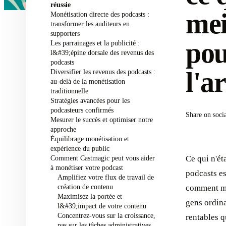
réussie
mei
Monétisation directe des podcasts :
transformer les auditeurs en
supporters
pou
Les parrainages et la publicité :
l&#39;épine dorsale des revenus des
podcasts
l'a
Diversifier les revenus des podcasts :
au-delà de la monétisation
traditionnelle
Stratégies avancées pour les
podcasteurs confirmés
Share on soci
Mesurer le succès et optimiser notre
approche
Équilibrage monétisation et
expérience du public
Comment Castmagic peut vous aider
Ce qui n'ét
à monétiser votre podcast
podcasts e
Amplifiez votre flux de travail de
création de contenu
comment mo
Maximisez la portée et
gens ordina
l&#39;impact de votre contenu
Concentrez-vous sur la croissance,
rentables q
pas sur les tâches administratives