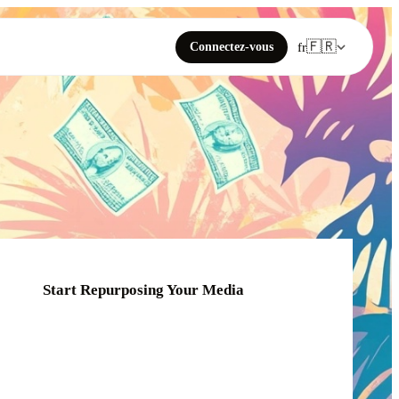
🇫🇷
Connectez-vous
fr
Start Repurposing Your Media
Click or drag your