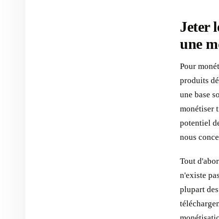
Jeter 
une mo
Pour monét
produits dé
une base s
monétiser t
potentiel d
nous concen
Tout d'abor
n'existe pa
plupart des
téléchargem
monétisati