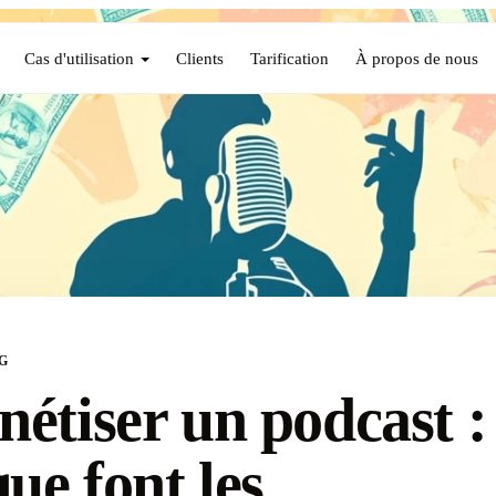
Cas d'utilisation
Clients
Tarification
À propos de nous
G
étiser un podcast :
que font les