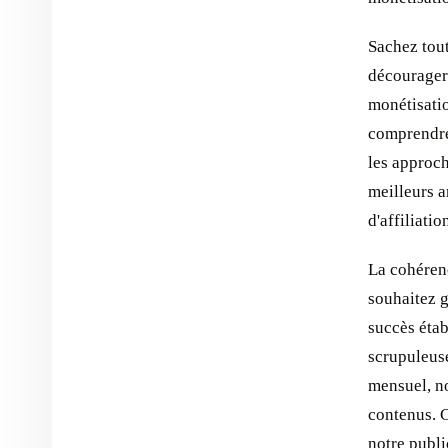
Sachez tout
décourager 
monétisatio
comprendre
les approch
meilleurs 
d'affiliatio
La cohérenc
souhaitez g
succès étab
scrupuleus
mensuel, n
contenus. C
notre publi