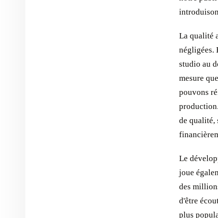
introduison
La qualité 
négligées. 
studio au d
mesure que
pouvons ré
production.
de qualité,
financièrem
Le dévelop
joue égalem
des million
d'être écou
plus popula