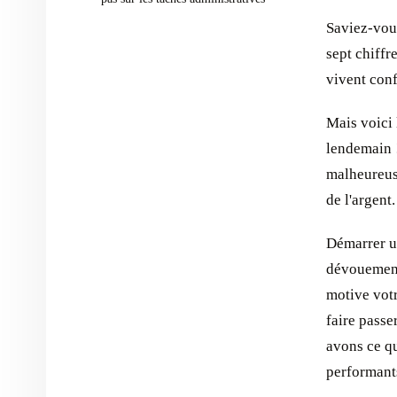
Saviez-vous
sept chiffr
vivent conf
Mais voici 
lendemain !
malheureuse
de l'argent.
Démarrer un
dévouement
motive vot
faire passe
avons ce qu
performants