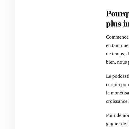
Pourqu
plus i
Commencez 
en tant qu
de temps, d
bien, nous 
Le podcasti
certain pot
la monétisa
croissance.
Pour de nom
gagner de l