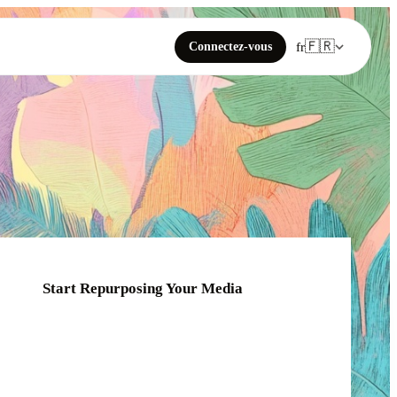
🇫🇷
Connectez-vous
fr
Start Repurposing Your Media
Click or drag your