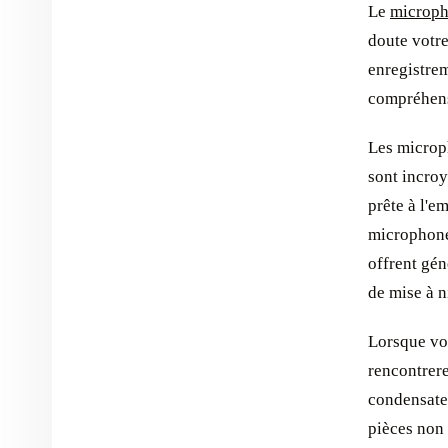
Le
microph
doute votre
enregistrem
compréhens
Les microp
sont incroy
prête à l'e
microphone
offrent gén
de mise à n
Lorsque vou
rencontrer
condensate
pièces non 