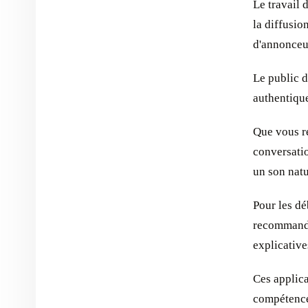
Le travail 
la diffusio
d'annonceur
Le public d
authentique
Que vous re
conversatio
un son natu
Pour les dé
recommando
explicative
Ces applic
compétence