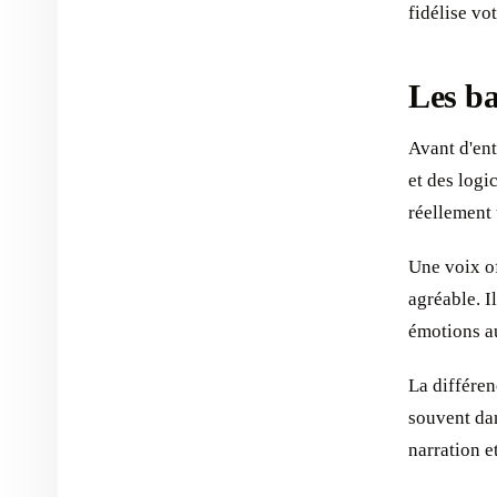
fidélise vo
Les ba
Avant d'ent
et des logi
réellement 
Une voix of
agréable. I
émotions au
La différen
souvent da
narration e