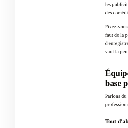
les publici
des comédi
Fixez-vous d
faut de la 
d'enregistr
vaut la pei
Équipe
base p
Parlons du 
professionn
Tout d'ab