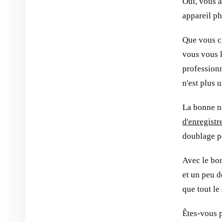
Oui, vous a
appareil ph
Que vous cr
vous vous l
professionn
n'est plus u
La bonne no
d'enregist
doublage po
Avec le bo
et un peu 
que tout le
Êtes-vous p