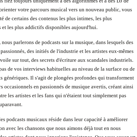
s fiez toujours uniquement à des algorithmes et à des DJ de
orienter votre parcours musical vers un nouveau public, vous
té de certains des contenus les plus intimes, les plus
 et les plus addictifs disponibles aujourd'hui.
 nous parlerons de podcasts sur la musique, dans lesquels des
passionnés, des initiés de l'industrie et les artistes eux-mêmes
 voile sur tout, des secrets d'écriture aux scandales industriels.
t pas de vos interviews habituelles au niveau de la surface ou de
ts génériques. Il s'agit de plongées profondes qui transforment
rs occasionnels en passionnés de musique avertis, créant ainsi
tre les artistes et les fans qui n'étaient tout simplement pas
auparavant.
es podcasts musicaux réside dans leur capacité à améliorer
ion avec les chansons que nous aimons déjà tout en nous