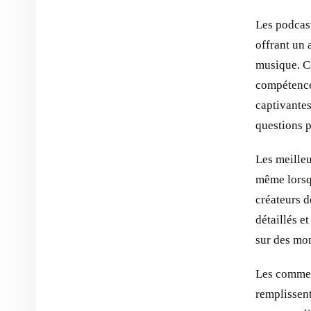
Les podcast
offrant un 
musique. Ce
compétences
captivantes
questions p
Les meilleu
même lorsqu
créateurs d
détaillés e
sur des mom
Les comment
remplissent