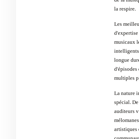
la respire.
Les meille
d'expertise
musicaux le
intelligent
longue duré
d'épisodes 
multiples p
La nature i
spécial. D
auditeurs v
mélomanes 
artistiques
communauta