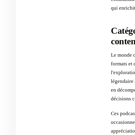
qui enrich
Catégo
conten
Le monde d
formats et 
l'explorat
légendaire
en décompo
décisions c
Ces podcast
occasionnel
appréciati