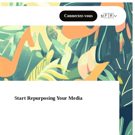
🇫🇷
Connectez-vous
fr
Start Repurposing Your Media
Click or drag your