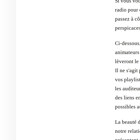
Si vous vou
radio pour 
passez à cô
perspicaces
Ci-dessous,
animateurs 
lèveront le
Il ne s'agi
vos playlis
les auditeu
des liens en
possibles 
La beauté d
notre relat