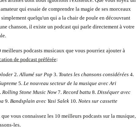
des artistes dont nous ignorions l'existence. Que vous soyez un
 amateur qui essaie de comprendre la magie de ses morceaux
 simplement quelqu'un qui a la chair de poule en découvrant
d'une chanson, il existe un podcast qui parle directement à votre
le.
0 meilleurs podcasts musicaux que vous pourriez ajouter à
cation de podcast préférée
:
ploder
2.
Allumé sur Pop
3.
Toutes les chansons considérées
4.
Supreme
5.
Le nouveau secteur de la musique avec Ari
.
Rolling Stone Music Now
7.
Record battu
8.
Disséquer avec
na
9.
Bandsplain avec Yasi Salek
10.
Notes sur cassette
 que vous connaissez les 10 meilleurs podcasts sur la musique,
ssons-les.