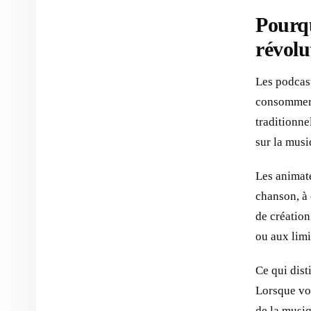
Pourqu
révolu
Les podcas
consommer 
traditionne
sur la musi
Les animate
chanson, à 
de création
ou aux limi
Ce qui dist
Lorsque vo
de la musiq