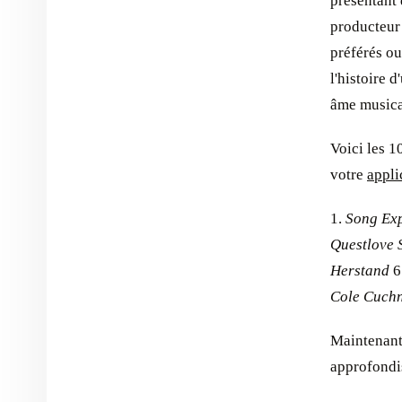
présentant 
producteur
préférés ou
l'histoire 
âme musica
Voici les 1
votre
appli
1.
Song Ex
Questlove 
Herstand
6
Cole Cuch
Maintenant
approfondi