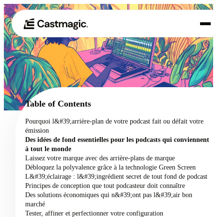
Produit
01
Cas d'utilisation
02
Table of Contents
Tarification
Pourquoi l&#39;arrière-plan de votre podcast fait ou défait votre
03
émission
À propos de nous
Des idées de fond essentielles pour les podcasts qui conviennent
04
à tout le monde
Laissez votre marque avec des arrière-plans de marque
Débloquez la polyvalence grâce à la technologie Green Screen
L&#39;éclairage : l&#39;ingrédient secret de tout fond de podcast
Principes de conception que tout podcasteur doit connaître
Des solutions économiques qui n&#39;ont pas l&#39;air bon
marché
Tester, affiner et perfectionner votre configuration