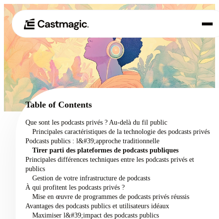
Produit
01
Cas d'utilisation
02
Table of Contents
Tarification
Que sont les podcasts privés ? Au-delà du fil public
03
Principales caractéristiques de la technologie des podcasts privés
À propos de nous
Podcasts publics : l&#39;approche traditionnelle
04
Tirer parti des plateformes de podcasts publiques
Principales différences techniques entre les podcasts privés et
publics
Gestion de votre infrastructure de podcasts
À qui profitent les podcasts privés ?
Mise en œuvre de programmes de podcasts privés réussis
Avantages des podcasts publics et utilisateurs idéaux
Maximiser l&#39;impact des podcasts publics