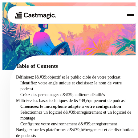
Produit
01
Cas d'utilisation
02
Table of Contents
Tarification
Définissez l&#39;objectif et le public cible de votre podcast
03
Identifiez votre angle unique et choisissez le nom de votre
À propos de nous
podcast
04
Créez des personnages d&#39;auditeurs détaillés
Maîtrisez les bases techniques de l&#39;équipement de podcast
Choisissez le microphone adapté à votre configuration
Sélectionnez un logiciel d&#39;enregistrement et un logiciel de
montage
Configurez votre environnement d&#39;enregistrement
Naviguez sur les plateformes d&#39;hébergement et de distribution
de podcasts