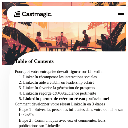
Produit
01
Cas d'utilisation
02
Table of Contents
Tarification
Pourquoi votre entreprise devrait figurer sur LinkedIn
03
1. LinkedIn récompense les interactions sociales
À propos de nous
2. LinkedIn aide à établir un leadership éclairé
04
3. LinkedIn favorise la génération de prospects
4. LinkedIn regorge d&#39;audience pertinente
5. LinkedIn permet de créer un réseau professionnel
Comment développer votre réseau LinkedIn en 3 étapes
Étape 1 : Suivez les personnes influentes dans votre domaine sur
LinkedIn
Étape 2 : Communiquez avec eux et commentez leurs
publications sur LinkedIn