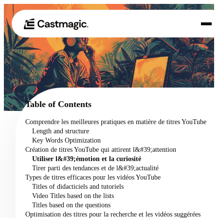
Produit
01
Cas d'utilisation
02
Table of Contents
Tarification
Comprendre les meilleures pratiques en matière de titres YouTube
03
Length and structure
À propos de nous
Key Words Optimization
04
Création de titres YouTube qui attirent l&#39;attention
Utiliser l&#39;émotion et la curiosité
Tirer parti des tendances et de l&#39;actualité
Types de titres efficaces pour les vidéos YouTube
Titles of didacticiels and tutoriels
Video Titles based on the lists
Titles based on the questions
Optimisation des titres pour la recherche et les vidéos suggérées