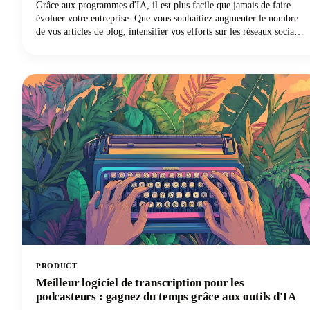
Grâce aux programmes d'IA, il est plus facile que jamais de faire
évoluer votre entreprise. Que vous souhaitiez augmenter le nombre
de vos articles de blog, intensifier vos efforts sur les réseaux sociaux
ou enfin lancer votre newsletter par e-mail, les logiciels d'IA vous
offrent le raccourci pour faire plus de choses en moins de temps.
Vous voulez participer à ce sujet ? Continuez à lire car dans cet
article, nous expliquons comment utiliser l'IA pour le marketing des
petites entreprises afin que vous puissiez gagner plus d'argent pour
vos efforts.
PRODUCT
Meilleur logiciel de transcription pour les
podcasteurs : gagnez du temps grâce aux outils d'IA