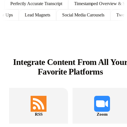
Perfectly Accurate Transcript
Timestamped Overview & Shown
 Follow Ups
Lead Magnets
Social Media Carousels
T
Integrate Content From All You
Favorite Platforms
RSS
Zoom