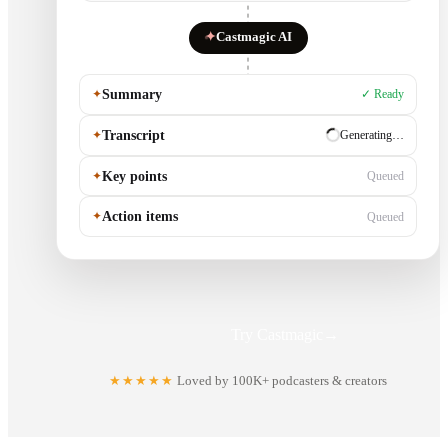
✦
Castmagic AI
✦
Summary
✓ Ready
✦
Transcript
✓ Ready
✦
Key points
Generating…
✦
Action items
Queued
Try Castmagic
→
★★★★★
Loved by 100K+ podcasters & creators