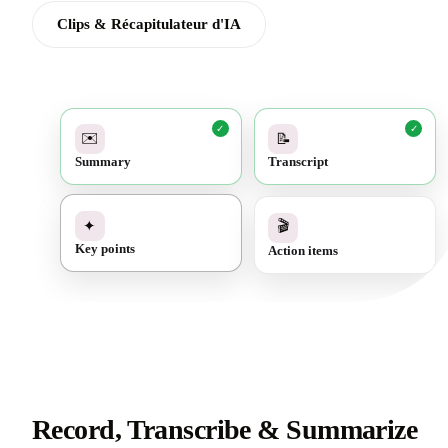
Clips & Récapitulateur d'IA
✓
✓
✉️
📝
Summary
Transcript
✓
🎬
✦
Action items
Key points
Record, Transcribe & Summarize