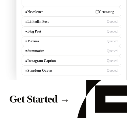
zone, built by consistently tackling c
≡
Newsletter
✓ Draft ready
≡
LinkedIn Post
Generating…
≡
Blog Post
Queued
≡
Maxims
Queued
≡
Summarize
Queued
≡
Instagram Caption
Queued
≡
Standout Quotes
Queued
Get Started
→