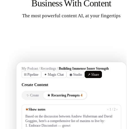
Business With Content
The most powerful content AI, at your fingertips
Get Started
My Podcast / Recordings /
Building Immense Inner Strength
⛓ Pipeline
✦ Magic Chat
◉ Studio
↗ Share
Create Content
✨ Create
★ Recurring Prompts
4
★
Show notes
‹ 1 / 2 ›
Based on the discussion between Andrew Huberman and David
Goggins, here's a comprehensive list of maxims to live by:
1. Embrace Discomfort — growth occurs outside your comfort