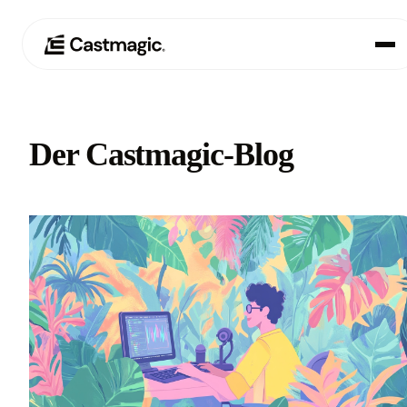
Produkt
01
Der Castmagic-Blog
Anwendungsfälle
02
Preisgestaltung
03
Über uns
04