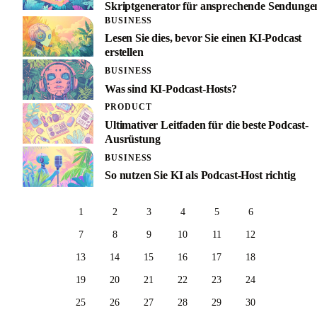
Skriptgenerator für ansprechende Sendunge
BUSINESS
Lesen Sie dies, bevor Sie einen KI-Podcast
erstellen
BUSINESS
Was sind KI-Podcast-Hosts?
PRODUCT
Ultimativer Leitfaden für die beste Podcast-
Ausrüstung
BUSINESS
So nutzen Sie KI als Podcast-Host richtig
1
2
3
4
5
6
7
8
9
10
11
12
13
14
15
16
17
18
19
20
21
22
23
24
25
26
27
28
29
30