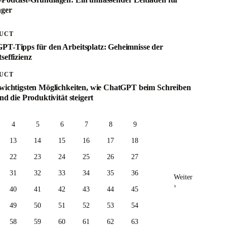
ger
UCT
PT-Tipps für den Arbeitsplatz: Geheimnisse der
seffizienz
UCT
 wichtigsten Möglichkeiten, wie ChatGPT beim Schreiben
und die Produktivität steigert
4
5
6
7
8
9
13
14
15
16
17
18
22
23
24
25
26
27
31
32
33
34
35
36
Weiter
›
40
41
42
43
44
45
49
50
51
52
53
54
58
59
60
61
62
63