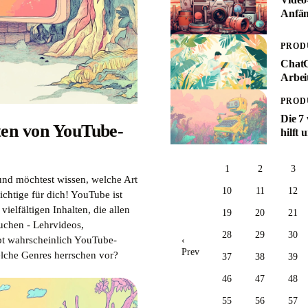
Anfän
PROD
ChatG
Arbeit
PROD
Die 7
ten von YouTube-
hilft 
1
2
3
und möchtest wissen, welche Art
10
11
12
chtige für dich! YouTube ist
elfältigen Inhalten, die allen
19
20
21
uchen - Lehrvideos,
28
29
30
ibt wahrscheinlich YouTube-
‹
Prev
welche Genres herrschen vor?
37
38
39
46
47
48
55
56
57