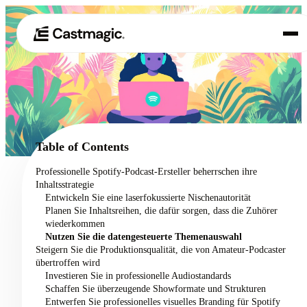
Produkt
01
Anwendungsfälle
02
Table of Contents
Preisgestaltung
Professionelle Spotify-Podcast-Ersteller beherrschen ihre
03
Inhaltsstrategie
Über uns
Entwickeln Sie eine laserfokussierte Nischenautorität
04
Planen Sie Inhaltsreihen, die dafür sorgen, dass die Zuhörer
wiederkommen
Nutzen Sie die datengesteuerte Themenauswahl
Steigern Sie die Produktionsqualität, die von Amateur-Podcaster
übertroffen wird
Investieren Sie in professionelle Audiostandards
Schaffen Sie überzeugende Showformate und Strukturen
Entwerfen Sie professionelles visuelles Branding für Spotify