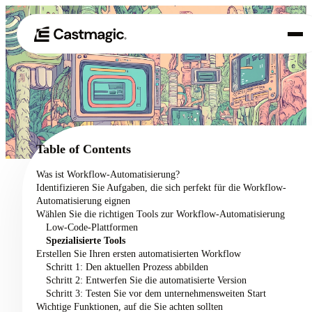
Produkt
01
Anwendungsfälle
02
Table of Contents
Preisgestaltung
Was ist Workflow-Automatisierung?
03
Identifizieren Sie Aufgaben, die sich perfekt für die Workflow-
Über uns
Automatisierung eignen
04
Wählen Sie die richtigen Tools zur Workflow-Automatisierung
Low-Code-Plattformen
Spezialisierte Tools
Erstellen Sie Ihren ersten automatisierten Workflow
Schritt 1: Den aktuellen Prozess abbilden
Schritt 2: Entwerfen Sie die automatisierte Version
Schritt 3: Testen Sie vor dem unternehmensweiten Start
Wichtige Funktionen, auf die Sie achten sollten