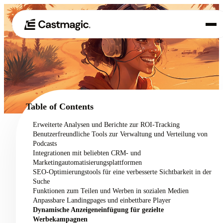
Produkt
01
Anwendungsfälle
02
Table of Contents
Preisgestaltung
Erweiterte Analysen und Berichte zur ROI-Tracking
03
Benutzerfreundliche Tools zur Verwaltung und Verteilung von
Über uns
Podcasts
04
Integrationen mit beliebten CRM- und
Marketingautomatisierungsplattformen
SEO-Optimierungstools für eine verbesserte Sichtbarkeit in der
Suche
Funktionen zum Teilen und Werben in sozialen Medien
Anpassbare Landingpages und einbettbare Player
Dynamische Anzeigeneinfügung für gezielte
Werbekampagnen