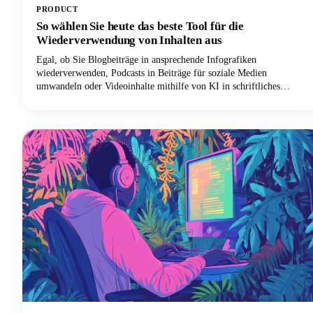
PRODUCT
So wählen Sie heute das beste Tool für die
Wiederverwendung von Inhalten aus
Egal, ob Sie Blogbeiträge in ansprechende Infografiken
wiederverwenden, Podcasts in Beiträge für soziale Medien
umwandeln oder Videoinhalte mithilfe von KI in schriftliches
Material umwandeln möchten, wir sind hier, um Sie durch das
Labyrinth der verfügbaren Tools zu führen. Der Markt ist riesig. KI-
Tools reichen von automatisierten Plattformen, die Dutzende von
Inhaltsvariationen generieren können, bis hin zu speziellen
Lösungen, die sich durch bestimmte Aufgaben der
Wiederverwendung auszeichnen.