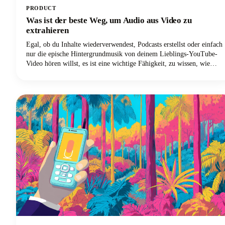
PRODUCT
Was ist der beste Weg, um Audio aus Video zu
extrahieren
Egal, ob du Inhalte wiederverwendest, Podcasts erstellst oder einfach
nur die epische Hintergrundmusik von deinem Lieblings-YouTube-
Video hören willst, es ist eine wichtige Fähigkeit, zu wissen, wie
man Audiotracks von Videodateien trennt. Das Extrahieren von
Audio aus einem Video bedeutet im Wesentlichen, die Audiospur
von der Videokomponente zu trennen und sie als eigenständige
Audiodatei zu speichern.