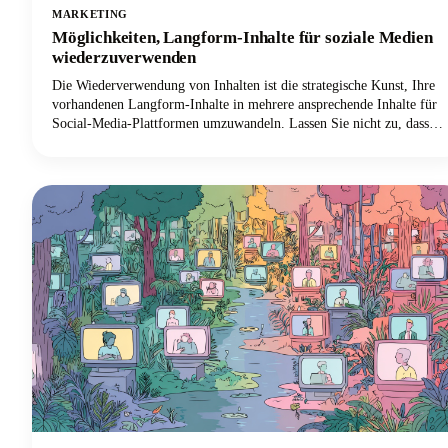
MARKETING
Möglichkeiten, Langform-Inhalte für soziale Medien
wiederzuverwenden
Die Wiederverwendung von Inhalten ist die strategische Kunst, Ihre
vorhandenen Langform-Inhalte in mehrere ansprechende Inhalte für
Social-Media-Plattformen umzuwandeln. Lassen Sie nicht zu, dass
dieser brillante Blogbeitrag oder das einstündige YouTube-Video
digitalen Staub aufnimmt! Sie können es für Dutzende von
LinkedIn-Beiträgen, Instagram-Geschichten und Social-Media-
Updates wiederverwenden, um die Reichweite zu erhöhen und unsere
Investitionen in das Content-Marketing zu maximieren. Dieser
Ansatz kann Ihren Aufwand bei der Erstellung von Inhalten
reduzieren und gleichzeitig die Reichweite Ihrer Zielgruppe auf
mehreren Kanälen drastisch erhöhen.