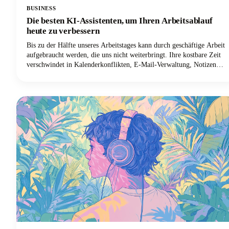
BUSINESS
Die besten KI-Assistenten, um Ihren Arbeitsablauf
heute zu verbessern
Bis zu der Hälfte unseres Arbeitstages kann durch geschäftige Arbeit
aufgebraucht werden, die uns nicht weiterbringt. Ihre kostbare Zeit
verschwindet in Kalenderkonflikten, E-Mail-Verwaltung, Notizen
und sich wiederholenden Aufgaben. Aber hier sind die aufregenden
Neuigkeiten: Die besten persönlichen KI-Assistenten haben sich von
einfachen Sprachbefehlen zu ausgeklügelten digitalen Partnern
entwickelt, die die verlorenen Stunden zurückgewinnen können!