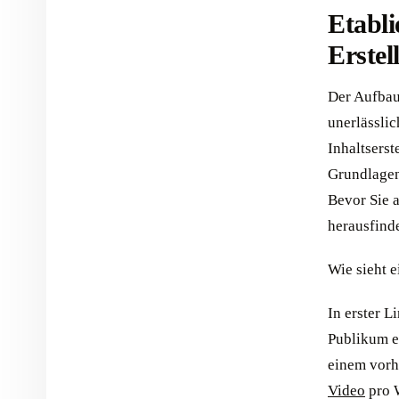
Etabli
Erstel
Der Aufbau 
unerlässlic
Inhaltserst
Grundlagen 
Bevor Sie a
herausfind
Wie sieht e
In erster L
Publikum e
einem vorhe
Video
pro W