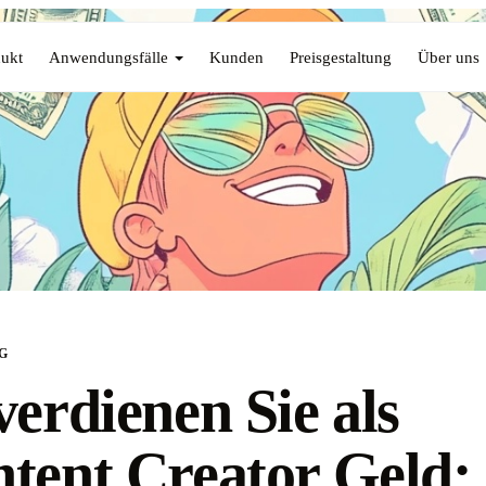
ukt
Anwendungsfälle
Kunden
Preisgestaltung
Über uns
G
verdienen Sie als
tent Creator Geld: