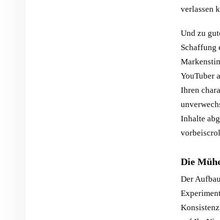
verlassen 
Und zu gute
Schaffung e
Markenstim
YouTuber a
Ihren chara
unverwechse
Inhalte ab
vorbeiscroll
Die Mühe
Der Aufbau
Experimente
Konsistenz