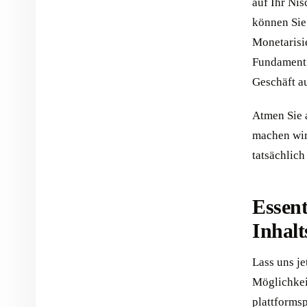
auf Ihr Ni
können Sie
Monetarisi
Fundament s
Geschäft a
Atmen Sie 
machen wir
tatsächlich
Essent
Inhalt
Lass uns je
Möglichkeit
plattforms