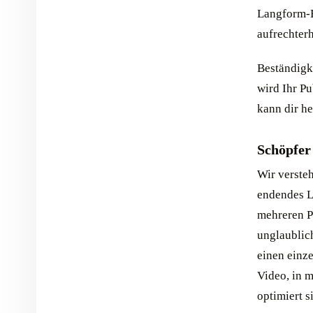
Langform-B
aufrechterh
Beständigke
wird Ihr Pu
kann dir h
Schöpfer
Wir versteh
endendes L
mehreren P
unglaublic
einen einze
Video, in 
optimiert s