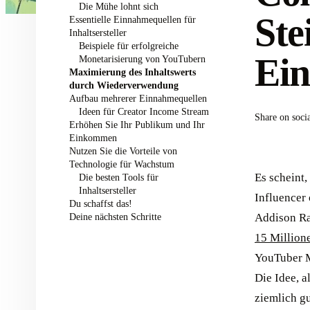
Die Mühe lohnt sich
Ste
Essentielle Einnahmequellen für
Inhaltsersteller
Beispiele für erfolgreiche
Ei
Monetarisierung von YouTubern
Maximierung des Inhaltswerts
durch Wiederverwendung
Aufbau mehrerer Einnahmequellen
Ideen für Creator Income Stream
Share on soci
Erhöhen Sie Ihr Publikum und Ihr
Einkommen
Nutzen Sie die Vorteile von
Technologie für Wachstum
Es scheint
Die besten Tools für
Inhaltsersteller
Influencer 
Du schaffst das!
Deine nächsten Schritte
Addison Ra
15 Million
YouTuber M
Die Idee, a
ziemlich g