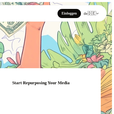
🇩🇪
Einloggen
de
Start Repurposing Your Media
Click or drag your