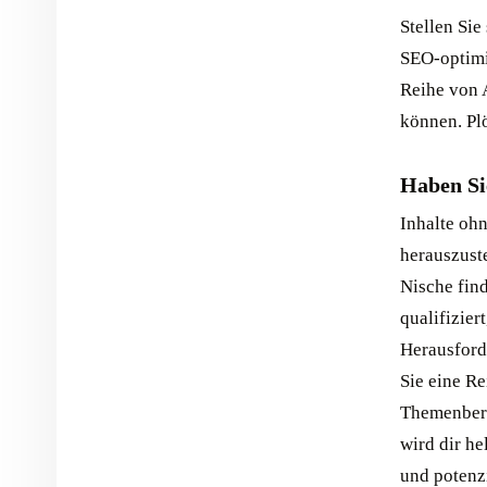
Stellen Sie
SEO-optimi
Reihe von 
können. Plö
Haben Sie
Inhalte ohn
herauszust
Nische fin
qualifizie
Herausford
Sie eine R
Themenberei
wird dir he
und potenzi