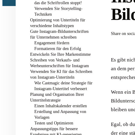
das die Schriftrollen stoppt!
Bil
Verwenden Sie Storytelling-
Techniken
Optimierung von Untertiteln für
verschiedene Inhaltstypen
Gute Instagram-Bildunterschriften
Share on soci
für Unternehmen schreiben
Engagement fördern
Formatieren für den Erfolg
Entwickeln Sie Ihre Markenstimme
Es gibt nic
Schreiben von Verkaufs- und
Werbeunterschriften für Instagram
an dem per
Verwenden Sie KI für das Schreiben
entspreche
von Instagram-Untertiteln
Wie Castmagic deine Strategie für
Instagram-Untertitel verbessert
Wenn ein B
Planung und Organisation Ihrer
Untertitelstrategie
Bildunters
Einen Inhaltskalender erstellen
bleiben un
Erstellung und Anpassung von
Vorlagen
Testen und Optimieren
Egal, ob du
Anpassungstipps für bessere
der eine st
Ergebnisse mit KI-generierten