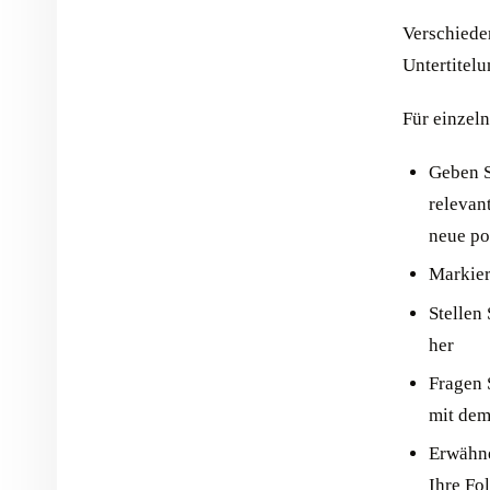
Verschiede
Untertitelu
Für einzeln
Geben S
relevan
neue po
Markier
Stellen
her
Fragen
mit dem
Erwähne
Ihre Fo