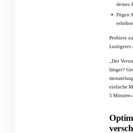
deines 
Fügen S
erhöhe
Probiere z
Lustigeres 
„Der Verst
länger? Ge
monatelang
einfache M
5 Minuten 
Optimi
versch