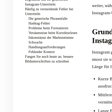
Instagram-Untertiteln
weiter, wäh
Häufig zu vermeidende Fehler bei
Instagram-U
Untertiteln
Die generische Phrasenfalle
Hashtag-Fehler
Probleme beim Formatieren
Grund
Versäumnisse beim Korrekturlesen
Inkonsistenz der Markenstimme
Instag
Schwache
Handlungsaufforderungen
Instagram g
Fehlender Kontext
Fangen Sie noch heute an, bessere
musst sie n
Bildunterschriften zu schreiben
Länge für I
Kurze B
ausdruc
Mittler
vermitt
Lange B