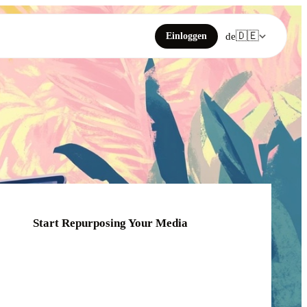
🇩🇪
Einloggen
de
Start Repurposing Your Media
Click or drag your