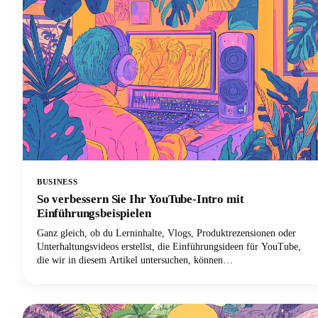
BUSINESS
So verbessern Sie Ihr YouTube-Intro mit
Einführungsbeispielen
Ganz gleich, ob du Lerninhalte, Vlogs, Produktrezensionen oder
Unterhaltungsvideos erstellst, die Einführungsideen für YouTube,
die wir in diesem Artikel untersuchen, können
Gelegenheitszuschauer zu treuen Abonnenten machen.Im Folgenden
werden wir uns eingehend mit bewährten Einführungsstrategien
befassen, mit denen Top-YouTuber Aufmerksamkeit erregen und die
Zuschauerbindung aufrechterhalten. Von psychologischen Prinzipien,