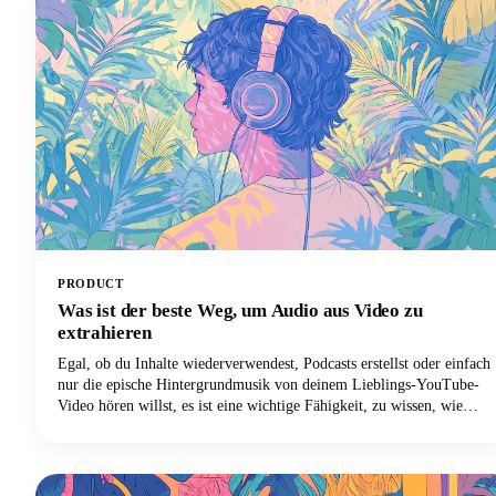
PRODUCT
Was ist der beste Weg, um Audio aus Video zu
extrahieren
Egal, ob du Inhalte wiederverwendest, Podcasts erstellst oder einfach
nur die epische Hintergrundmusik von deinem Lieblings-YouTube-
Video hören willst, es ist eine wichtige Fähigkeit, zu wissen, wie
man Audiotracks von Videodateien trennt. Das Extrahieren von
Audio aus einem Video bedeutet im Wesentlichen, die Audiospur
von der Videokomponente zu trennen und sie als eigenständige
Audiodatei zu speichern.