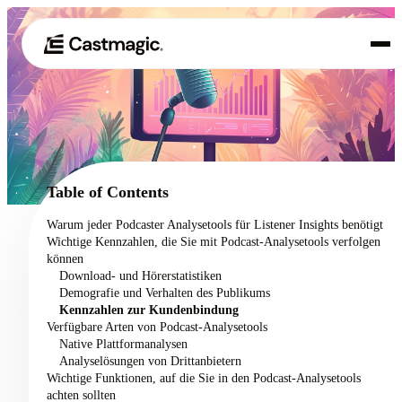
Produkt
01
Anwendungsfälle
02
Table of Contents
Preisgestaltung
Warum jeder Podcaster Analysetools für Listener Insights benötigt
03
Wichtige Kennzahlen, die Sie mit Podcast-Analysetools verfolgen
Über uns
können
04
Download- und Hörerstatistiken
Demografie und Verhalten des Publikums
Kennzahlen zur Kundenbindung
Verfügbare Arten von Podcast-Analysetools
Native Plattformanalysen
Analyselösungen von Drittanbietern
Wichtige Funktionen, auf die Sie in den Podcast-Analysetools
achten sollten