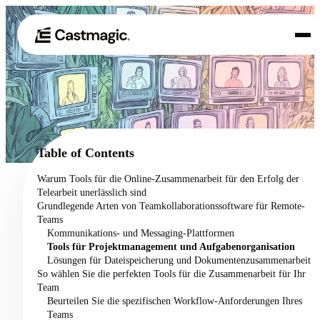
Produkt
01
Anwendungsfälle
02
Table of Contents
Preisgestaltung
Warum Tools für die Online-Zusammenarbeit für den Erfolg der
03
Telearbeit unerlässlich sind
Über uns
Grundlegende Arten von Teamkollaborationssoftware für Remote-
04
Teams
Kommunikations- und Messaging-Plattformen
Tools für Projektmanagement und Aufgabenorganisation
Lösungen für Dateispeicherung und Dokumentenzusammenarbeit
So wählen Sie die perfekten Tools für die Zusammenarbeit für Ihr
Team
Beurteilen Sie die spezifischen Workflow-Anforderungen Ihres
Teams